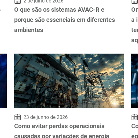
2 de julho de 2026
s
O que são os sistemas AVAC-R e
On
porque são essenciais em diferentes
a 
ambientes
te
aq
23 de junho de 2026
Como evitar perdas operacionais
Co
causadas por variações de energia
eq